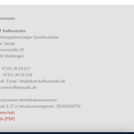
ressum:
 Kaffeestudio
tretungsberechtigte Gesellschafter:
er Jakupi
izesstraße 20
32 Waiblingen
.: 07151 96 63 517
.: 07151 96 63 518
il: Email: info(ät)kmt-kaffeestudio.de
.kmt-kaffeestudio.de
atzsteuer-Identifikationsnummer
äß § 27 a Umsatzsteuergesetz: DE460160791
enschutz
s [PDF]