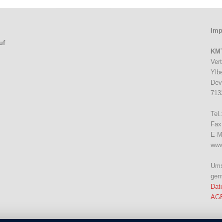
Imp
uf
KMT
Ver
Ylb
Dev
713
Tel
Fax
E-Ma
www
Ums
gem
Dat
AGB