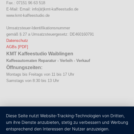
Fax.: 07151 96 63 518
E-Mail: Email: info(ät)kmt-kaffeestudio.de
www.kmt-kaffeestudio.de
Umsatzsteuer-Identifikationsnummer
gemäß § 27 a Umsatzsteuergesetz: DE460160791
Datenschutz
AGBs [PDF]
KMT Kaffeestudio Waiblingen
Kaffeeautomaten Reparatur - Verleih - Verkauf
Öffnungszeiten:
Montags bis Freitags von 11 bis 17 Uhr
Samstags von 8:30 bis 13 Uhr
Diese Seite nutzt Website-Tracking-Technologien von Dritten,
um ihre Dienste anzubieten, stetig zu verbessern und Werbung
entsprechend den Interessen der Nutzer anzuzeigen.