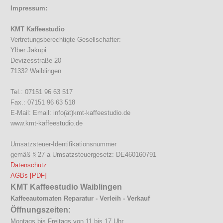
Impressum:
KMT Kaffeestudio
Vertretungsberechtigte Gesellschafter:
Ylber Jakupi
Devizesstraße 20
71332 Waiblingen
Tel.: 07151 96 63 517
Fax.: 07151 96 63 518
E-Mail: Email: info(ät)kmt-kaffeestudio.de
www.kmt-kaffeestudio.de
Umsatzsteuer-Identifikationsnummer
gemäß § 27 a Umsatzsteuergesetz: DE460160791
Datenschutz
AGBs [PDF]
KMT Kaffeestudio Waiblingen
Kaffeeautomaten Reparatur - Verleih - Verkauf
Öffnungszeiten:
Montags bis Freitags von 11 bis 17 Uhr