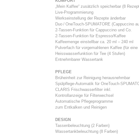
KOMFORT
„Mein Kaffee“ zusätzlich speicherbar (8 Rezep
Live-Programmierung
Werkseinstellung der Rezepte änderbar
Duo / OneTouch-SPUMATORE (Cappuccino auf
2-Tassen-Funktion für Cappuccino und Co.
2-Tassen-Funktion für Espresso/Kaffee
Kaffeemenge einstellbar ca. 20 ml – 240 ml
Pulverfach für vorgemahlenen Kaffee (für eine 
Heisswasserfunktion für Tee (4 Stufen)
Entnehmbarer Wassertank
PFLEGE
Brüheinheit zur Reinigung herausnehmbar
Spülpflege-Automatik für OneTouch-SPUMA
CLARIS Frischwasserfilter inkl.
Kontrollanzeige für Filterwechsel
Automatische Pflegeprogramme
zum Entkalken und Reinigen
DESIGN
Tassenbeleuchtung (2 Farben)
Wassertankbeleuchtung (8 Farben)