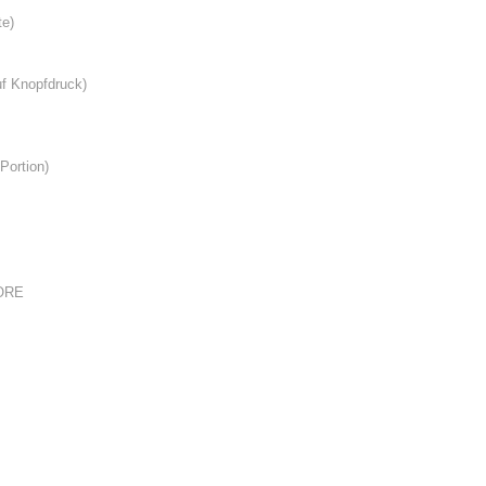
te)
 Knopfdruck)
Portion)
TORE