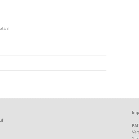
Stahl
Imp
uf
KMT
Ver
Ylb