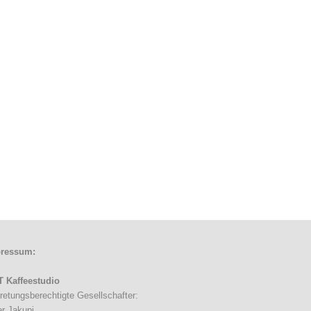
ressum:
 Kaffeestudio
tretungsberechtigte Gesellschafter:
er Jakupi